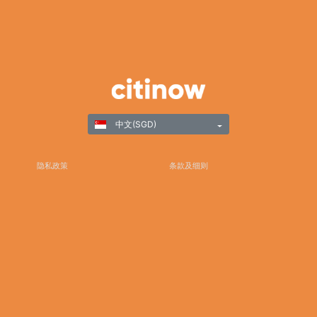
中文(SGD)
隐私政策
条款及细则
负责任游戏
©Copyright 2025
谢谢您选择Citinow香港作为您在线博彩和游戏娱乐的首选目的地。我们致力于卓越，同时承诺