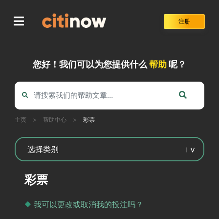
Skip
to
注册
content
您好！我们可以为您提供什么
帮助
呢？
主页
>
帮助中心
>
彩票
彩票
我可以更改或取消我的投注吗？