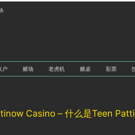
场
账户
赌场
老虎机
赌桌
彩票
itinow Casino – 什么是Teen Patt