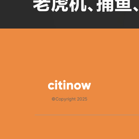
©Copyright 2025
谢谢您选择Citinow香港作为您在线博彩和游戏娱乐的首选目的地。
和关注我们的社交媒体，获取最新的新闻、促销和更新。我们感谢您的信任，