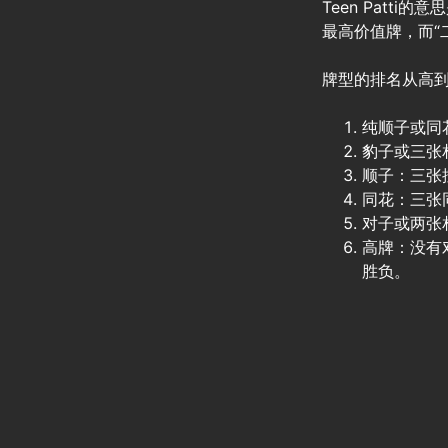
Teen Patt
最高价值牌，而“二
牌型的排名从高
纯顺子或同
豹子或三张
顺子：三张
同花：三张
对子或两张
高牌：没有
胜负。