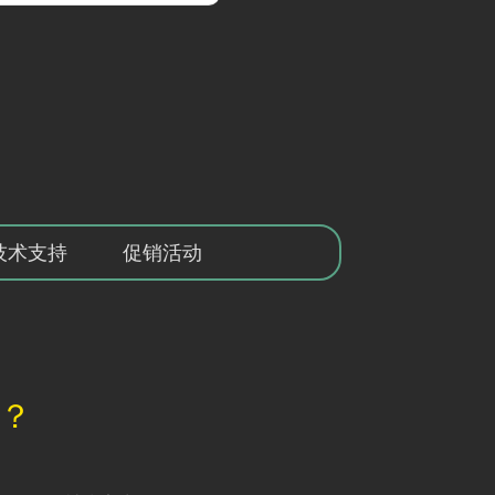
技术支持
促销活动
i？