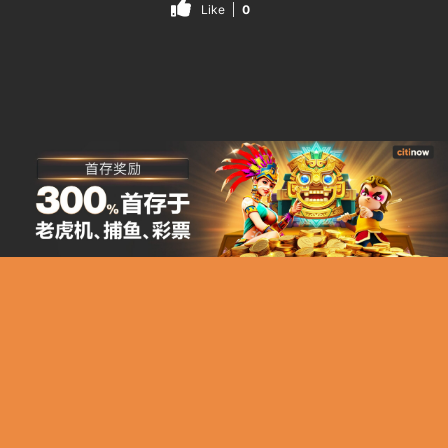
Like
0