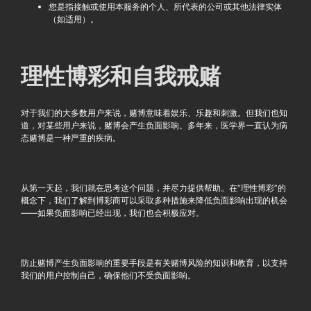
您是指接触或使用本服务的个人、所代表的公司或其他法律实体
（如适用）。
理性博彩和自我戒赌
对于我们的大多数用户来说，赌博意味着娱乐、乐趣和刺激。但我们也知
道，对某些用户来说，赌博会产生负面影响。多年来，医学界一直认为病
态赌博是一种严重的疾病。
从第一天起，我们就在思考这个问题，并尽力提供帮助。在“理性博彩”的
概念下，我们了解到博彩商可以采取多种措施来降低负面影响出现的机会
——如果负面影响已经出现，我们也会积极应对。
防止赌博产生负面影响的重要手段是有关赌博风险的知识和教育，以支持
我们的用户控制自己，确保他们不受负面影响。