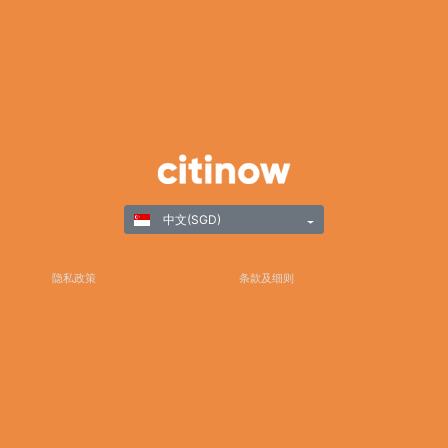
中文(SGD)
隐私政策
条款及细则
负责任游戏
©Copyright 2025