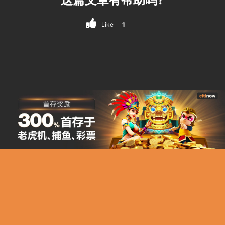
Like
1