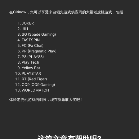
在Citinow，您可以享受来自领先游戏供应商的大量老虎机游戏，包括：
JOKER
JILI
SG (Spade Gaming)
FASTSPIN
FC (Fa Chai)
PP (Pragmatic Play)
P8 (PLAY88)
Play Tech
Yellow Bat
PLAYSTAR
RT (Red Tiger)
CQ9 (CQ9 Gaming)
WORLDMATCH
体验老虎机游戏的刺激，现在就赢取大奖吧！
这篇文章有帮助吗?