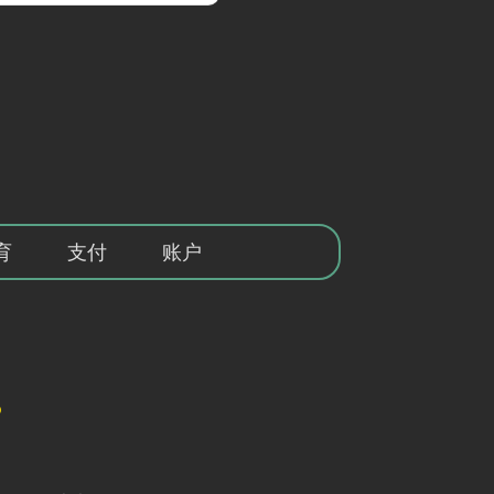
育
支付
账户
？