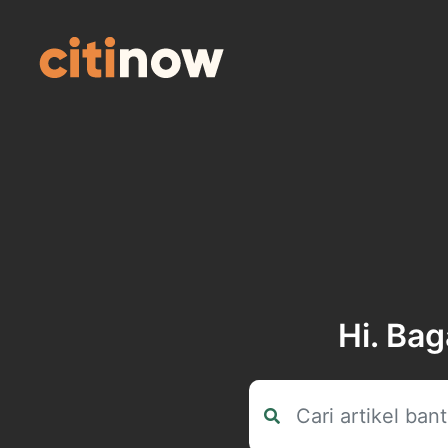
Skip
to
content
Hi. Ba