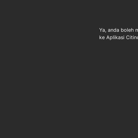
Ya, anda boleh 
ke Aplikasi Citi