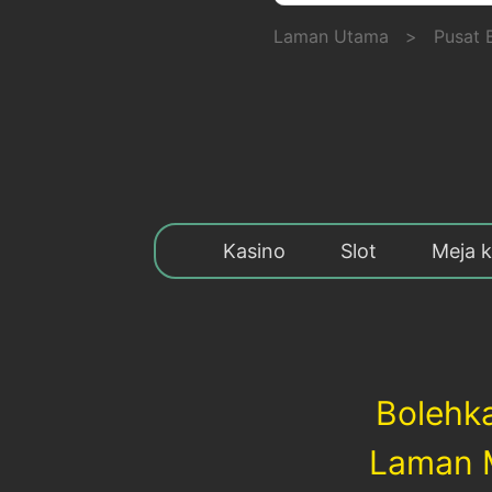
Laman Utama
>
Pusat 
Kasino
Slot
Meja k
Bolehka
Laman 