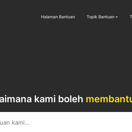
Halaman Bantuan
Topik Bantuan
T
gaimana kami boleh
membant