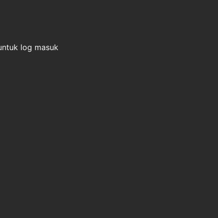
untuk log masuk