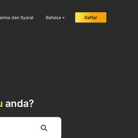
erma dan Syarat
Bahasa
Daftar
u
anda?