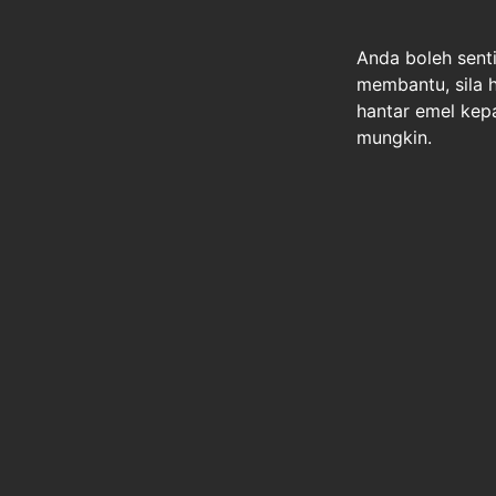
Anda boleh sent
membantu, sila 
hantar emel kep
mungkin.