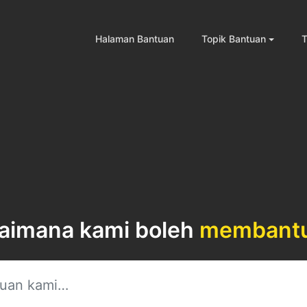
Halaman Bantuan
Topik Bantuan
T
gaimana kami boleh
membant