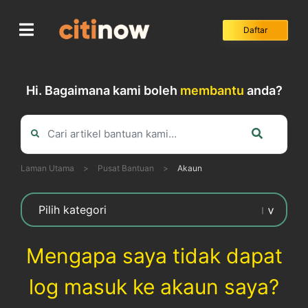
Skip
to
Daftar
content
Hi. Bagaimana kami boleh
membantu
anda?
Laman Utama
>
Pusat Bantuan
>
Akaun
Mengapa saya tidak dapat
log masuk ke akaun saya?