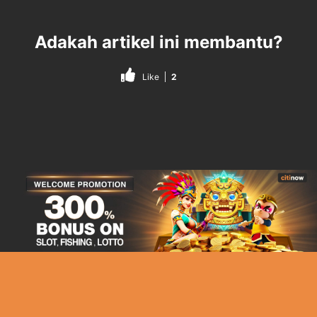
Adakah artikel ini membantu?
Like
2