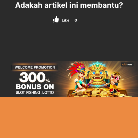
Adakah artikel ini membantu?
Like
0