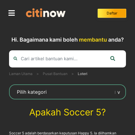
Skip
to
Daftar
content
Hi. Bagaimana kami boleh
membantu
anda?
Laman Utama
>
Pusat Bantuan
>
Loteri
Apakah Soccer 5?
Soccer 5 adalah berdasarkan keputusan Happy 5. Ia diilhamkan