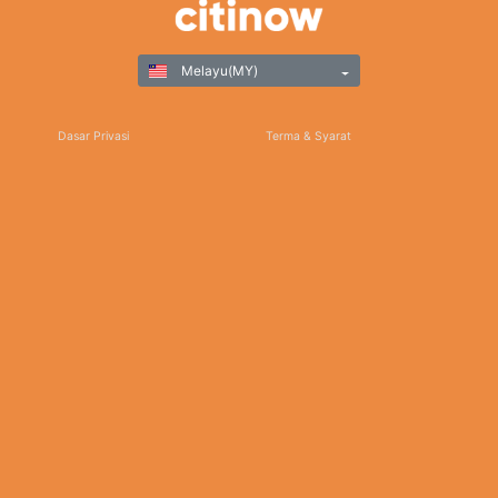
Melayu(MY)
Dasar Privasi
Terma & Syarat
Permainan Bertanggungjawab
©Copyright 2025
Terima kasih kerana memilih Citinow Hong Kong sebagai destinasi utama anda untuk
hiburan pertaruhan dan permainan dalam talian. Dedikasi kami terhadap
kecemerlangan, berserta komitmen kami untuk menyediakan platform yang selamat
dan terjamin, memastikan pengalaman anda bersama kami tidak kurang daripada luar
biasa. Untuk sebarang pertanyaan, bantuan, atau maklum balas, jangan ragu untuk
menghubungi pasukan sokongan pelanggan kami yang dedikasi. Kekal terkini dengan
berita terbaru, promosi, dan kemaskini dengan melanggan buletin kami dan mengikuti
kami di media sosial. Kami menghargai kepercayaan anda dan berharap dapat