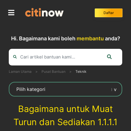
Skip
to
Daftar
content
Hi. Bagaimana kami boleh
membantu
anda?
Laman Utama
>
Pusat Bantuan
>
Teknik
Bagaimana untuk Muat
Turun dan Sediakan 1.1.1.1