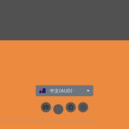
中文(AUD)