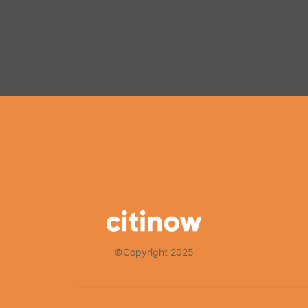
©Copyright 2025