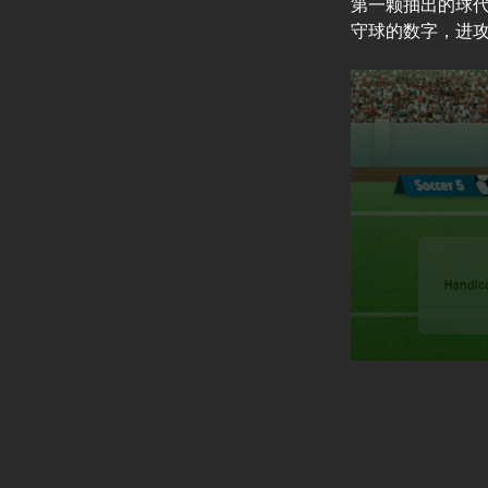
第一颗抽出的球代
守球的数字，进