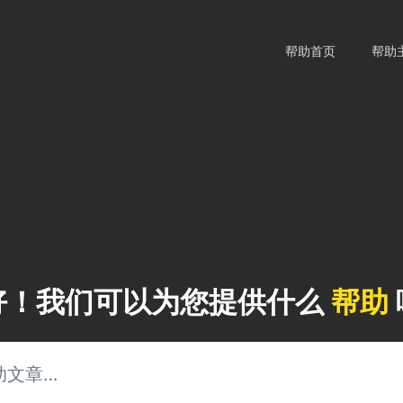
帮助首页
帮助
好！我们可以为您提供什么
帮助