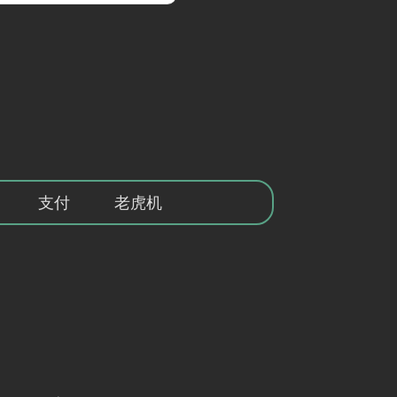
支付
老虎机