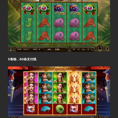
5卷轴，60条支付线