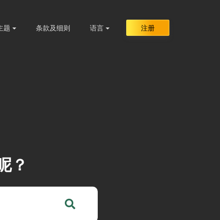
主题
条款及细则
语言
注册
呢？