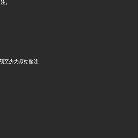
赌注。
。
额至少为原始赌注