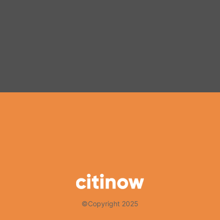
©Copyright 2025