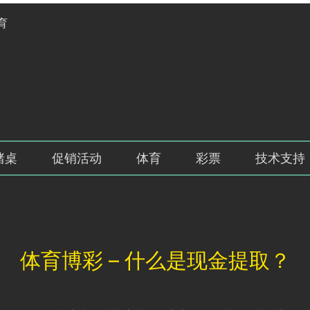
育
赌桌
促销活动
体育
彩票
技术支持
体育博彩 – 什么是现金提取？