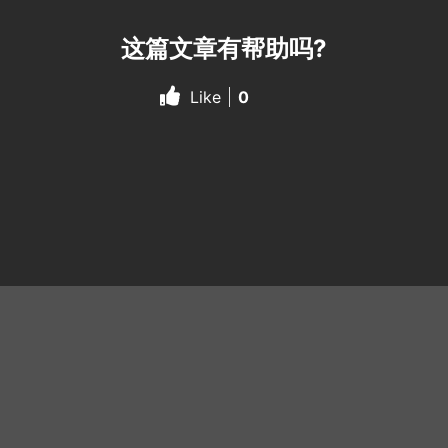
这篇文章有帮助吗?
Like
0