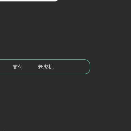
支付
老虎机