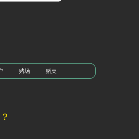
户
赌场
赌桌
么？