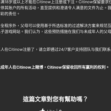
18岁或以上才能在Citinow上注册或下注。Citinow保留要
暂停其账户的所有活动，直至提供和澄清令人满意的文件为止。
博彩的责任。
安全程序外，父母可以使用基于所选标准的过滤解决方案来规范
电子游戏网站。我们认为，这些预防措施在我们与未成年人的父母
。
人在Citinow注册了，请立即通过24/7客户支持团队与我们联
年人在Citinow上赌博，Citinow保留收回所有赢利的权利。
這篇文章對您有幫助嗎？