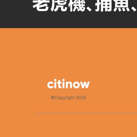
©Copyright 2025
感謝您選擇Citinow香港作為您在線博彩和遊戲娛樂的首選目的地。
在社交媒體上關注我們，以獲取最新的新聞、促銷和更新。我們感謝您的信任