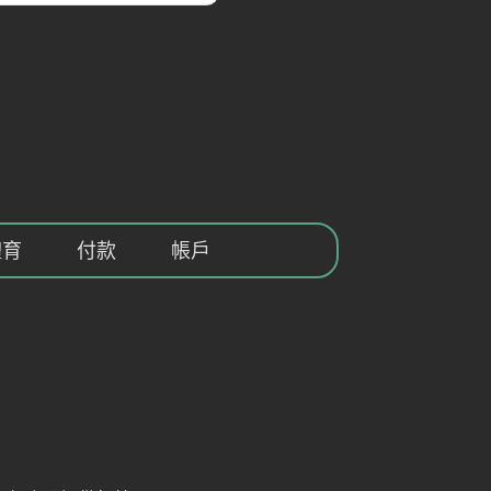
體育
付款
帳戶