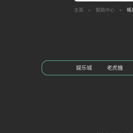
主頁
>
幫助中心
>
帳
娱乐城
老虎機