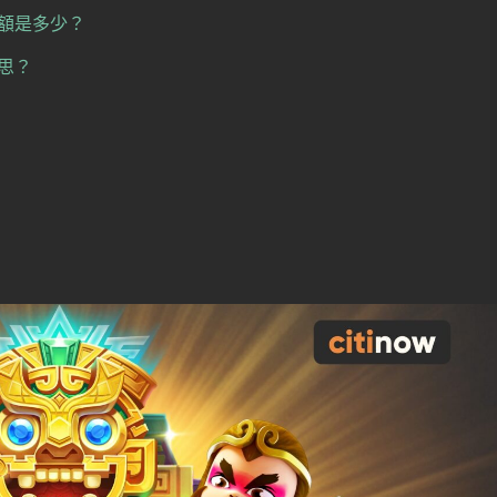
額是多少？
思？