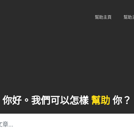
幫助主頁
幫助
你好。我們可以怎樣
幫助
你？