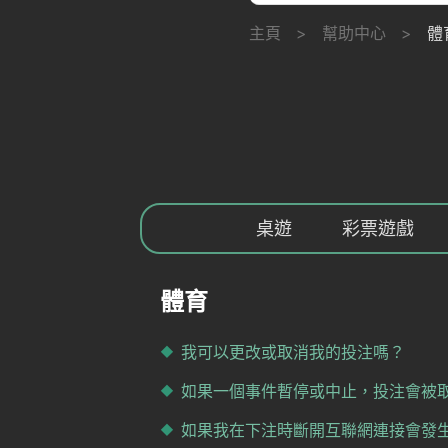
主頁
>
幫助中心
>
體
桌遊
彩票遊戲
體育
我可以更改或取消我的投注嗎？
如果一個事件暫停或中止，投注會被
如果我在下注時斷開互聯網連接會發