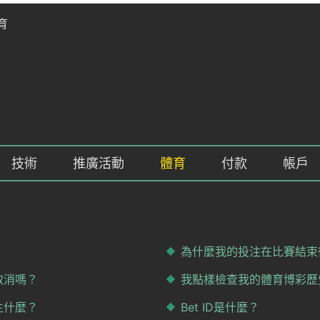
育
技術
推廣活動
體育
付款
帳戶
為什麼我的投注在比賽結束
取消嗎？
我點樣檢查我的體育博彩歷
生什麼？
Bet ID是什麼？