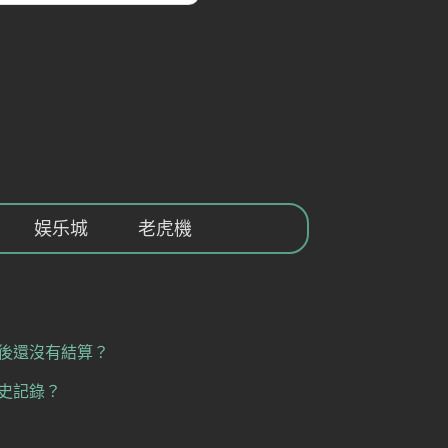
娱乐城
老虎機
後還沒有結算？
史記錄？