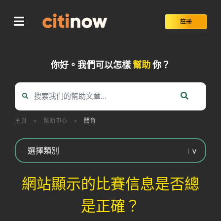
Skip
to
註冊
content
你好。我們可以怎樣
幫助
你？
主頁
>
幫助中心
>
體育
網站顯示的比賽信息是否總
是正確？