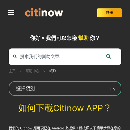
Skip
to
註冊
content
你好。我們可以怎樣
幫助
你？
主頁
>
幫助中心
>
帳戶
如何下載Citinow APP？
我們的 Citinow 應用現已在 Android 上提供。請按照以下簡單步驟在您的