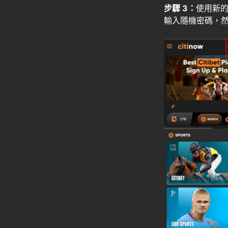
步驟 3：
使用新
輸入隨機密碼，然