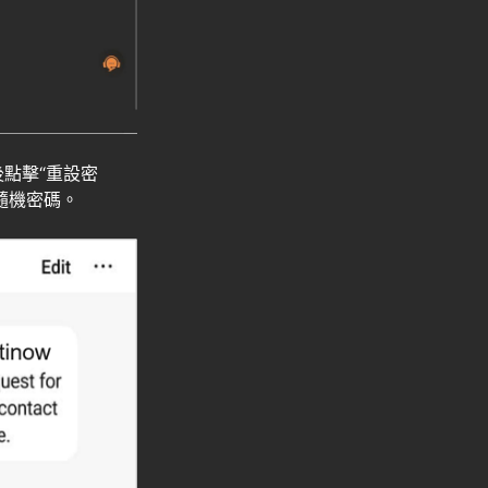
後點擊“重設密
隨機密碼。