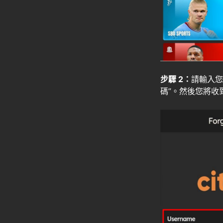
步驟 2：
請輸入您
碼”。然後您將