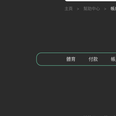
主頁
>
幫助中心
>
帳
體育
付款
帳