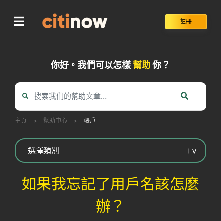
Skip
to
註冊
content
你好。我們可以怎樣
幫助
你？
主頁
>
幫助中心
>
帳戶
如果我忘記了用戶名該怎麼
辦？