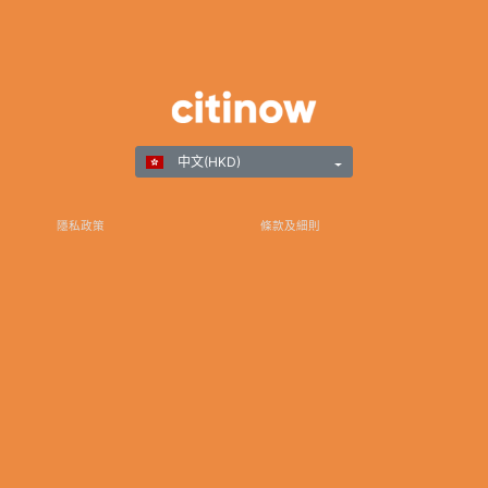
中文(HKD)
隱私政策
條款及細則
負責任遊戲
©Copyright 2025
感謝您選擇Citinow香港作為您在線博彩和遊戲娛樂的首選目的地。我們致力於卓越，並承諾為
您提供安全可靠的平台，確保您與我們的體驗非常卓越。如有任何查詢、協助或反饋，請隨時
聯繫我們專注的客戶支持團隊。通過訂閱我們的新聞通訊和在社交媒體上關注我們，以獲取最