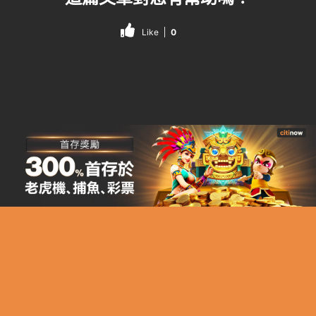
Like
0